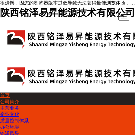
很遗憾，因您的浏览器版本过低导致无法获得最佳浏览体验，推荐下载安装谷歌浏览器！
陕西铭泽易昇能源技术有限公司
首页
首页
公司简介
业务领域
荣誉证书
知识产权
公司业绩
新闻中心
联系我们
公司简介
主营业务
企业文化
质量控制体系
办公环境
铭泽风采